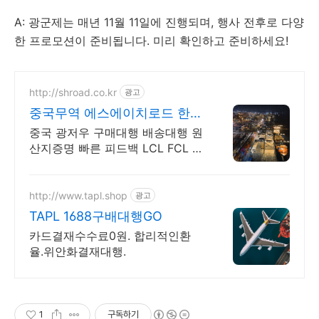
A: 광군제는 매년 11월 11일에 진행되며, 행사 전후로 다양
한 프로모션이 준비됩니다. 미리 확인하고 준비하세요!
http://shroad.co.kr
광고
중국무역 에스에이치로드 한국
인 현지법인운영 TT송금
중국 광저우 구매대행 배송대행 원
산지증명 빠른 피드백 LCL FCL 현
지센터운영
http://www.tapl.shop
광고
TAPL 1688구배대행GO
카드결재수수료0원. 합리적인환
율.위안화결재대행.
1
구독하기