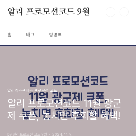
본문 바로가기
알리 프로모션코드 9월
홈
태그
방명록
알리익스프레스 프로모션 코드
알리 프로모션코드 11월 광군
제 쿠폰, 놓치면 후회할 혜택!
by 알리프로모션 코드 9월
2024. 11. 9.