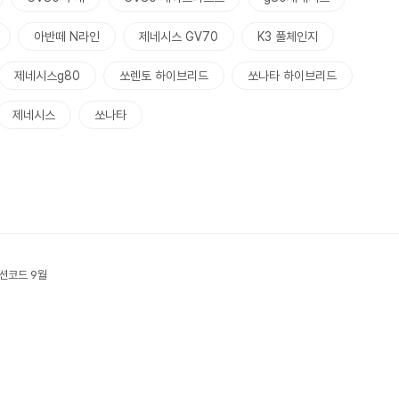
아반떼 N라인
제네시스 GV70
K3 풀체인지
제네시스g80
쏘렌토 하이브리드
쏘나타 하이브리드
제네시스
쏘나타
로모션코드 9월