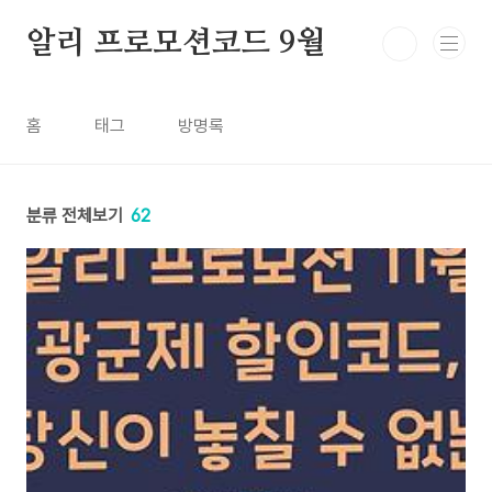
본문 바로가기
알리 프로모션코드 9월
홈
태그
방명록
분류 전체보기
62