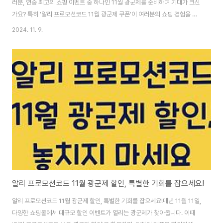
러분, 연중 최고의 쇼핑 이벤트 중 하나인 11월 광군제를 준비하며 기대가 크신
가요? 특히 '알리 프로모션코드 11월 광군제 쿠폰'이 여러분의 쇼핑 경험을 한
층 더 특별하게 만들어줄 것입니다. 많은 사람들이 이 시기에 쇼핑을 계획하고
2024. 11. 9.
있지만, 할인 혜택이 많은 만큼 어떤 것을 선택할지 고민하게 되죠. 알리에서 제
공되는 프로모션코드는 실제로 여러분이 상상하는 것 이상으로 큰 혜택을 안겨
줄 수 있습니다. 이 쿠폰의 혜택을 놓치지 않고 누릴 수 있는 팁과, 여러분이 필
수로 알아야 할 정보들을 함께 공유하겠습니다.알리 프로모션코드 11월 광군제
쿠폰 더 알아보기광군제는 매년 중국에서 열리는 대규모 온라인 쇼핑 축제로,
소비자들에게 많은 ..
알리 프로모션코드 11월 광군제 할인, 특별한 기회를 잡으세요!
알리 프로모션코드 11월 광군제 할인, 특별한 기회를 잡으세요!매년 11월 11일,
다양한 쇼핑몰에서 대규모 할인 이벤트가 열리는 광군제가 찾아옵니다. 이때