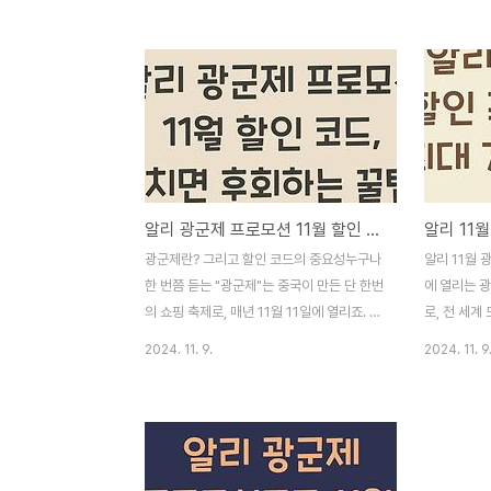
승부를 벌입니다. 특히, 알리바바와 같은 대
경험을 한층
형 플랫폼은 이 날을 최대의 세일 기회로 활
많은 사람들
용하여 수많은 상품을 파격적으로 할인합니
지만, 할인 
다. 알리 프로모션코드 광군제 11월을 사용하
할지 고민하
는 것은 이러한 할인 혜택을 극대화할 수 있
모션코드는 
는 방법 중 하나인데, 이는 특별한 할인 또는
상으로 큰 혜
추가 혜택을 받을 수 있는 기회를 제공합니
폰의 혜택을 
다. 즉, 단순히 가격이 낮아지는 것뿐만 아니
여러분이 필
알리 광군제 프로모션 11월 할인 코드, 놓치면 후회하는 꿀팁!
라 여러분의 쇼핑 경험을 더욱 즐겁고 알차게
유하겠습니다
만들어 줄 것입니다. 광군제를 통해 만나게
제 쿠폰 더
광군제란? 그리고 할인 코드의 중요성누구나
알리 11월
되는 다양한 브랜드와 제품은 정말 이색적입
열리는 대규
한 번쯤 듣는 "광군제"는 중국이 만든 단 한번
에 열리는 
니다. 일상 생활에서..
에게 많은 ..
의 쇼핑 축제로, 매년 11월 11일에 열리죠. 처
로, 전 세계
음엔 1인 가구를 위한 기념일로 시작됐지만,
니다. 알고 
2024. 11. 9.
2024. 11. 9
이제는 전 세계적으로 가장 큰 할인 이벤트
은 혜택을 
중 하나로 자리 잡았어요. 올해도 다가오는
를 마련했습
알리 광군제 프로모션 11월 할인 코드가 정말
면 최대 7
기대가 됩니다! 이번 프로모션에서는 여러분
기회를 제공
이 놓쳐서는 안 될 다양한 할인 혜택과 꿀팁
미 인기 있는