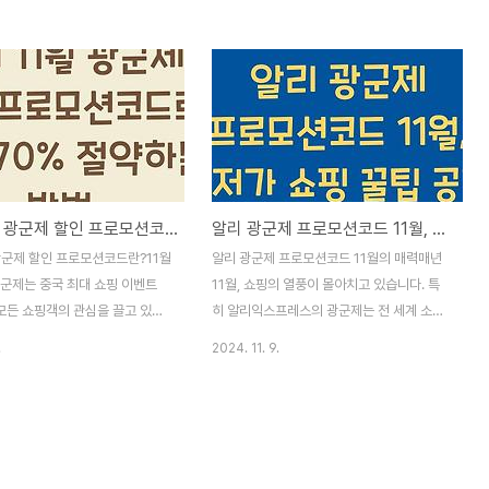
 더 특별하게 만들어줄 것입니다.
을 할인가에 구매할 수 있는 찬스를 놓치지
이 이 시기에 쇼핑을 계획하고 있
않게 됩니다. 아마 여러분도 이러한 할인 매
혜택이 많은 만큼 어떤 것을 선택
력에 흠뻑 빠졌을 것입니다. 그렇죠? 제가 이
게 되죠. 알리에서 제공되는 프로
번 광군제에 대해 특히 기대하고 있는 건, 할
실제로 여러분이 상상하는 것 이
인 뿐만이 아닙니다. 다양한 인기 상품들을
택을 안겨줄 수 있습니다. 이 쿠
저렴한 가격에 구입할 수 있다는 그 설렘! 다
놓치지 않고 누릴 수 있는 팁과,
양한 할인 혜택과 함께 구체적으로 어떤 제품
수로 알아야 할 정보들을 함께 공
들이 있을지 알아보도록 하겠습니다.알리 프
알리 11월 광군제 할인 프로모션코드로 최대 70% 절약하는 방법
알리 광군제 프로모션코드 11월, 최저가 쇼핑 꿀팁 공개
.알리 프로모션코드 11월 광군
로모션코드 11월 광군제 할인 더 알아보기광
 알아보기광군제는 매년 중국에서
군제의 유래와 의미광군제는 중국에서 시작
 광군제 할인 프로모션코드란?11월
알리 광군제 프로모션코드 11월의 매력매년
모 온라인 쇼핑 축제로, 소비자들
된 문화로, 원래는 솔로데이를 기념하기 위한
광군제는 중국 최대 쇼핑 이벤트
11월, 쇼핑의 열풍이 몰아치고 있습니다. 특
날이었습니다. 그..
 모든 쇼핑객의 관심을 끌고 있습
히 알리익스프레스의 광군제는 전 세계 소비
보면, 알리는 이 특별한 날에 더 많
자들에게 놀라운 할인 혜택을 제공합니다. 전
.
2024. 11. 9.
제공하기 위해 할인 프로모션코드
통적으로 많은 사람들이 이 시기를 기다리며,
니다. 이 프로모션코드를 활용하
필요한 물건을 저렴하게 구매하려고 노력합
0%까지 제품을 할인받을 수 있는
니다. 이 시기에 제공되는 '알리 광군제 프로
해 줍니다. 신제품을 원하거나 이
모션코드 11월'는 마치 비밀의 열쇠와 같습니
 제품을 찾고 있다면, 이 프로모
다. 이 프로모션코드를 사용하면 원래 가격보