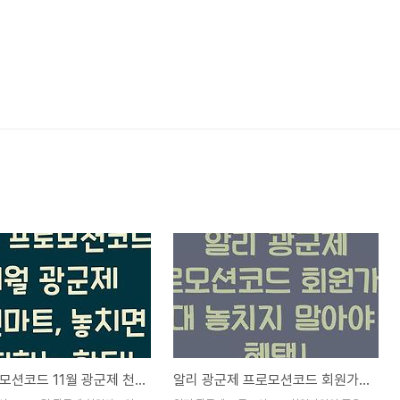
알리 프로모션코드 11월 광군제 천원마트, 놓치면 후회하는 핫딜!
알리 광군제 프로모션코드 회원가입, 절대 놓치지 말아야 할 혜택!