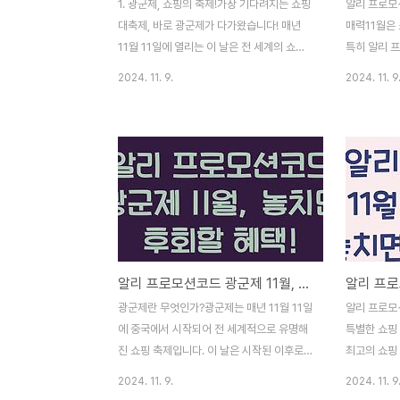
1. 광군제, 쇼핑의 축제!가장 기다려지는 쇼핑
알리 프로모
대축제, 바로 광군제가 다가왔습니다! 매년
매력11월은 
11월 11일에 열리는 이 날은 전 세계의 쇼핑
특히 알리 
애호가들이 손꼽아 기다리는 날로, 다양한 제
트는 소비자
2024. 11. 9.
2024. 11. 9
품들이 무려 반값으로 제공됩니다. 특히 이번
합니다. 매년
알리 프로모션 11월 광군제 할인코드를 통해
와 제품들이
여러분은 최적의 가격으로 원하는 상품을 사
있기 때문입니
고, 대박 세일의 기회를 누릴 수 있습니다. 전
기에 맞춰 
자제품부터 패션 아이템, 생활용품까지 다양
이 분주해지
한 상품들이 준비되어 있어 당신의 쇼핑 욕구
입니다. 그
를 충분히 만족시켜 줄 것입니다. 이렇게 재
한 상품을 만
미있는 쇼핑 경험을 놓칠 수는 없겠죠?알리
로모션코드 
프로모션 11월 광군제 할인코드 더 알아보기
는 방법에 
알리 프로모션코드 광군제 11월, 놓치면 후회할 혜택!
광군제는 단순한 판매 행사 그 이상입니다.
로모션코드 
사람들은 전 세계의 브랜드를 한 곳에서 비교
기알리 프로
광군제란 무엇인가?광군제는 매년 11월 11일
알리 프로모
하고, 자신에게 맞는 최적의 제품을 찾기 위
프로모션코드
에 중국에서 시작되어 전 세계적으로 유명해
특별한 쇼핑
해 열심히 ..
하면 화려하게
진 쇼핑 축제입니다. 이 날은 시작된 이후로
최고의 쇼핑 
온라인 쇼핑몰들이 큰 할인 혜택을 제공하며,
준비하며 기
2024. 11. 9.
2024. 11. 9
소비자들은 대박 할인 상품을 찾기 위한 진검
모션코드 11