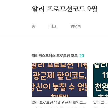
본문 바로가기
알리 프로모션코드 9월
홈
태그
방명록
알리익스프레스 프로모션 코드
20
알리 프로모션 11월 광군제 할인코드, 당신이 놓칠 수 없는 혜택!