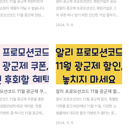
션코드 11월 광군제 천원마트의
알리 광군제 프로모션코드 회원가입의 중요
쇼핑의 계절이 아닐 수 없습니다.
성알리 광군제 프로모션코드 회원가입은 그
프로모션코드 11월 광군제 천원마
저 쿠폰 하나 얻기 위한 간단한 가입 절차가
들에게 놓칠 수 없는 기회를 제공
아닙니다. 이 가입을 통해 여러분은 수많은
.
2024. 11. 9.
 이 시점에 맞춰 다양한 브랜드
혜택과 놀라운 할인들을 경험할 수 있습니다.
 할인되어 풍성한 혜택을 누릴 수
여름의 찌는 듯한 더위를 막아줄 시원한 바람
다. 실제로 많은 이들이 이 시
처럼, 이 프로모션코드는 여러분의 쇼핑 생활
쇼핑 리스트를 준비하기 위해 마음
을 더욱 풍요롭게 만들어 줄 것입니다. 단순
는 연초의 일상과 아마 비슷할 것
한 상품 가격 할인이 아니라, 더 나아가 트렌
렇다면 이번 광군제에서 어떤 특별
디한 제품을 더 저렴하게 살 수 있는 기회를
날 수 있을까요? 더불어 알리 프
제공하기 때문입니다. 특히, 광군제는 연중
11월 광군제 천원마트를 활용하
최대 할인 시즌이므로, 이 시기에 맞춰 가입
대해서도 알아보겠습니다.알리 프
하는 것은 전략적으로 매우 현명합니다. 실질
알리 프로모션코드 11월 광군제 쿠폰, 놓치면 후회할 혜택!
알리 프로모션코드 11월 광군제 할인, 특별한 기회를 잡으세요!
11월 광군제 천원마트 더 알아보
적으로 여러분의 쇼핑 예산을 크게 줄일 수
모션코드 사용법과 유의사항알리
있는 기회가 됩니다.알리 광군제 프로모션코
션코드 11월 광군제 쿠폰을 통한
알리 프로모션코드 11월 광군제 할인, 특별한
 11월 광군제 천원마트에 접속
드 회원가입 더 알아보기회원가입을 통해 여
 경험안녕하세요! 여러분, 연중
기회를 잡으세요!매년 11월 11일, 다양한 쇼
 펼쳐진 할인..
러분은 알리의 다양한 프로모션..
이벤트 중 하나인 11월 광군제를
핑몰에서 대규모 할인 이벤트가 열리는 광군
대가 크신가요? 특히 '알리 프로
제가 찾아옵니다. 이때 '알리 프로모션코드
.
2024. 11. 9.
월 광군제 쿠폰'이 여러분의 쇼핑
11월 광군제 할인'을 활용하면, 원하던 제품