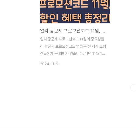
들을 준다고 하니, 준비하세요! 이런 기회를
션코드는 당신
그냥 넘기면 후회할 거예요.알리 광군제 프로
습니다. 저
모션 11월 할인 코드 더 알아보기특히 알리
할 수 있는 
광군제 프로모션 11월 할인 코드가 있다면,
기를 간절히
알리 광군제 프로모션코드 11월, 할인 혜택 총정리
쇼핑을 할 때마다 가격이 저렴해지는 마법 같
드를 제대로
은 경험을 하게 될 거예요. 이 코드들을 활용
중요합니다.
알리 광군제 프로모션코드 11월의 중요성알
하는 방법은 간단하지만, 그 효과는 무궁무진
코드 더 알
리 광군제 프로모션코드 11월은 전 세계 쇼핑
하답..
비밀광군제 기
객들에게 큰 의미가 있습니다. 매년 11월 11
일에 진행되는 이 행사에서는 할인을 통해 다
2024. 11. 9.
양한 상품을 구매할 수 있는 기회를 제공합니
다. 모든 쇼핑 애호가들이 기다리는 이 시간
동안, 프로모션코드는 알리의 매력을 더욱 키
워줍니다. 상상해보세요. 어느 날, 구매를 고
민하고 있었던 제품이 갑자기 할인으로 그 가
격이 대폭 낮아졌다면? 여러분의 소중한 경
험을 더 특별하게 만들어주는 것이죠. 이 코
드를 사용함으로써 여러분은 단순한 소비자
에서 스마트한 쇼핑러가 될 수 있습니다.알리
광군제 프로모션코드 11월 더 알아보기할인