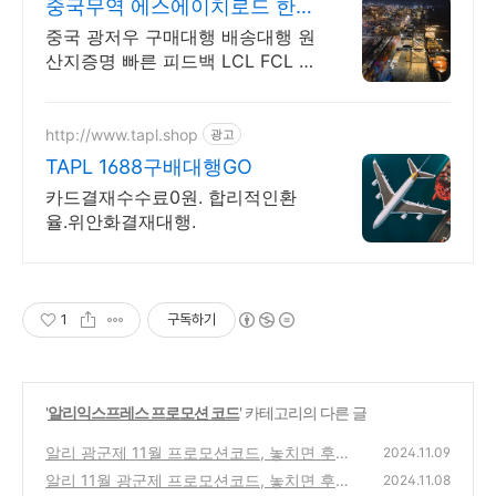
중국무역 에스에이치로드 한국
인 현지법인운영 TT송금
중국 광저우 구매대행 배송대행 원
산지증명 빠른 피드백 LCL FCL 현
지센터운영
http://www.tapl.shop
광고
TAPL 1688구배대행GO
카드결재수수료0원. 합리적인환
율.위안화결재대행.
1
구독하기
'
알리익스프레스 프로모션 코드
' 카테고리의 다른 글
알리 광군제 11월 프로모션코드, 놓치면 후회
2024.11.09
할 특가 정보!
알리 11월 광군제 프로모션코드, 놓치면 후회
(7)
2024.11.08