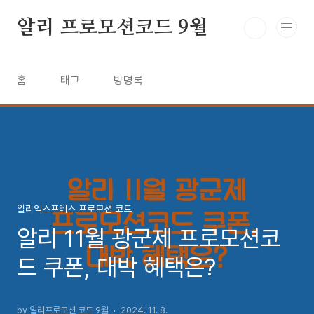
본문 바로가기
알리 프로모션코드 9월
홈
태그
방명록
알리익스프레스 프로모션 코드
알리 11월 광군제 프로모션코
드 쿠폰, 대박 혜택은?
by 알리프로모션 코드 9월
2024. 11. 8.